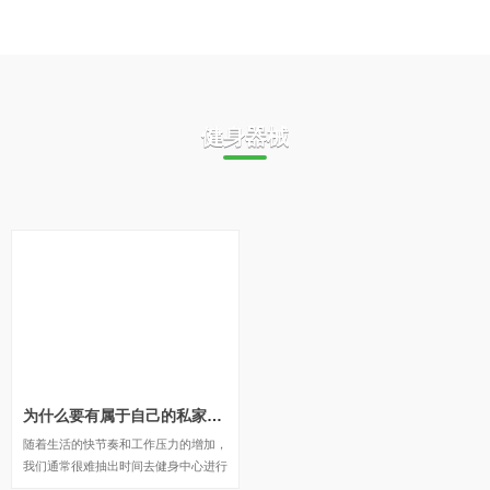
健身器械
为什么要有属于自己的私家健身房,这是最好的理由
随着生活的快节奏和工作压力的增加，
我们通常很难抽出时间去健身中心进行
锻炼。但是，一个私家健身房将为你提