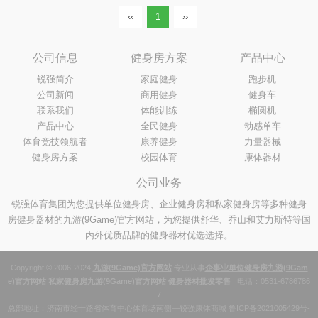
供许多令人兴奋的优势，我想与你分享
‹‹
1
››
一些重要的理由：
公司信息
健身房方案
产品中心
锐强简介
家庭健身
跑步机
公司新闻
商用健身
健身车
联系我们
体能训练
椭圆机
产品中心
全民健身
动感单车
体育竞技领航者
康养健身
力量器械
健身房方案
校园体育
康体器材
公司业务
锐强体育集团为您提供单位健身房、企业健身房和私家健身房等多种健身
房健身器材的九游(9Game)官方网站，为您提供舒华、乔山和艾力斯特等国
内外优质品牌的健身器材优选选择。
Copyright © 2006-2024
九游(9Game)官方网站
专业从事
企事业单位健身房九游(9Gam
e)官方网站
私家健身房九游(9Game)官方网站
健身器材批发零售
电话：0531-6786786
7
总部地址：济南市经十路省体育中心体育场南侧—锐强康体商城
鲁ICP备2021005429号-