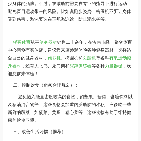
少身体的脂肪。不过，在减脂前需要在专业的指导下进行运动，
避免盲目运动带来的风险。比如说跑步姿势、椭圆机不要让身体
受到伤害，游泳要选在正规游泳馆，防止溺水等等。
锐强体育
从事
健身器材
销售二十余年，在济南市经十路省体育
中心南侧有实体店，建议您来店参观体验各种健身器材，选择适
合自己的健身器材，
跑步机
、椭圆机和
划船机
等各种
有氧运动健
身器材
，还有大飞鸟、龙门架和
深蹲训练器
等各种
力量器械
，欢
迎您前来体验！
二、控制饮食（必须合理规划）：
避免摄入能量密度较高的食物，如坚果、糖类、含糖饮料以
及糖油混合物等，这些食物会加重内脏脂肪的堆积，应多吃一些
新鲜的蔬菜，如菠菜、黄瓜、卷心菜等，这些食物有助于维持健
康的饮食习惯。
三、改善生活习惯（推荐）：