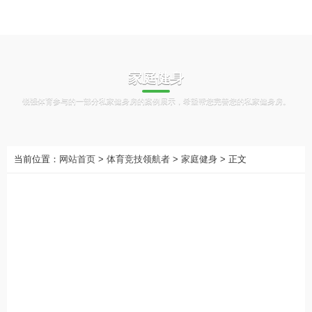
家庭健身
锐强体育参与的一部分私家健身房的案例展示，希望帮您完善您的私家健身房。
当前位置：
网站首页
>
体育竞技领航者
>
家庭健身
> 正文